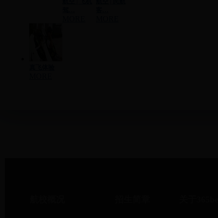
航空 | 飞机
航空 | 民航
驾…
客…
MORE
MORE
真飞体验
MORE
航校概况
招生简章
关于365b