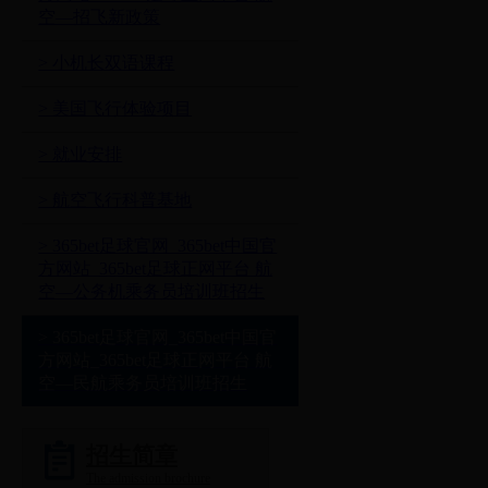
空—招飞新政策
> 小机长双语课程
> 美国飞行体验项目
> 就业安排
> 航空飞行科普基地
> 365bet足球官网_365bet中国官
方网站_365bet足球正网平台 航
空—公务机乘务员培训班招生
> 365bet足球官网_365bet中国官
方网站_365bet足球正网平台 航
空—民航乘务员培训班招生
招生简章
The admission brochure