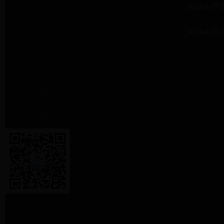
_365be
总教官介绍
3+1特色项目
_365be
风采展示
特色课程
八大优势
招生简章
服务
航校资质
团队
航校简介
公司
关注微信