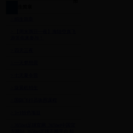
招
生简章
> 招生简章
> 【周末两日一夜】海陆空真飞
游等你来参与！
> 四天三夜
> 一天梦想营
> 七天夏令营
> 旋翼机招生
> 国际飞行员执照课程
> 3+1特色项目
> 365bet足球官网_365bet中国官
方网站_365bet足球正网平台 航