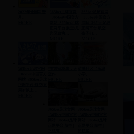
2022年全国科普
365bet足球官网
365bet足球官网
月…
_365bet中国官方
_365bet中国官方
MORE
网站_365bet足球
网站_365bet足球
正网平台 航空|龙
正网平台 航空 |
岗区政协…
孩子们…
MORE
MORE
365bet足球官网
“有梦你就来，天
荷坳社区（乐城
_365bet中国官方
空作…
小学、…
MORE
MORE
网站_365bet足球
正网平台 航空|五
周岁以上…
MORE
365bet足球官网
365bet足球官网
_365bet中国官方
_365bet中国官方
网站_365bet足球
网站_365bet足球
正网平台 航空 |
正网平台 航空 |
飞机驾…
民航客…