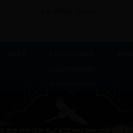
首页
> 新闻动态 > 公司动态
招生简章
关于365BET足球官网
新闻动
网站_365bet足球正网平台 航
_365BET中国官方网站
_365BET足球正网平台