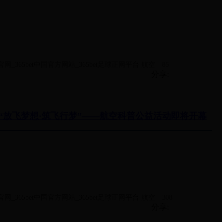
球官网_365bet中国官方网站_365bet足球正网平台 航空
85
分享:
月“放飞梦想·筑飞行梦”——航空科普公益活动即将开幕
球官网_365bet中国官方网站_365bet足球正网平台 航空
308
分享: