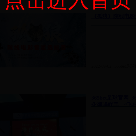
《孤狼》院线电影
2022-09-02
365bet足
365bet足球官网_
化强强联手，“飞