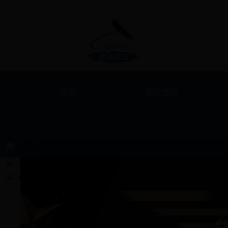
首页
航校概况
365bet足球官网_365bet中国官方
空培训有限公司
美国第二飞行中队航校
陈老师
咨询报名热线
4008-328-378
王老师
余老师