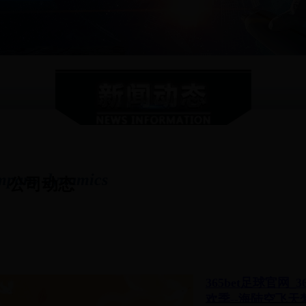
pany dynamics
公司动态
365bet足球官网_
欢季--海陆空飞天