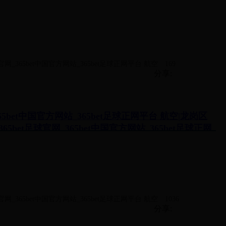
观和指导工作
球官网_365bet中国官方网站_365bet足球正网平台 航空
169
分享:
365bet中国官方网站_365bet足球正网平台 航空|龙岗区
5bet足球官网_365bet中国官方网站_365bet足球正网
助推企业兴业发展
球官网_365bet中国官方网站_365bet足球正网平台 航空
1036
分享: