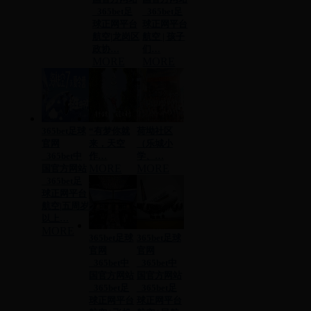
_365bet足
_365bet足
球正网平台
球正网平台
航空|龙岗区
航空 | 孩子
政协…
们…
MORE
MORE
365bet足球
“有梦你就
荷坳社区
官网
来，天空
（乐城小
_365bet中
作…
学、…
MORE
MORE
国官方网站
_365bet足
球正网平台
航空|五周岁
以上…
MORE
365bet足球
365bet足球
官网
官网
_365bet中
_365bet中
国官方网站
国官方网站
_365bet足
_365bet足
球正网平台
球正网平台