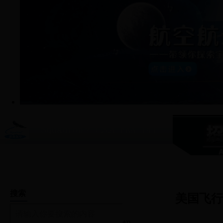
搜索
美国飞行