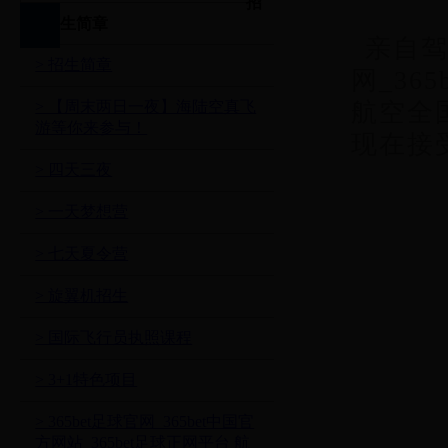
招
生简章
亲自驾
> 招生简章
网_36
> 【周末两日一夜】海陆空真飞
航空全
游等你来参与！
现在接
> 四天三夜
> 一天梦想营
> 七天夏令营
> 旋翼机招生
> 国际飞行员执照课程
> 3+1特色项目
> 365bet足球官网_365bet中国官
方网站_365bet足球正网平台 航