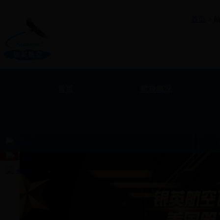
首页
> 
首页
航校概况
365bet足球官网_365bet中国官方网站_365bet足球正
空培训有限公司
美国第二飞行中队航校
陈老师
咨询报名热线
4008-328-378
王老师
余老师