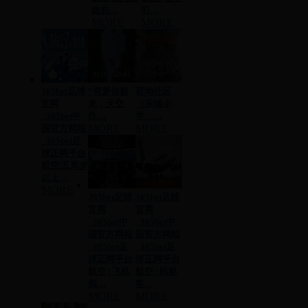
政协…
们…
MORE
MORE
365bet足球
“有梦你就
荷坳社区
官网
来，天空
（乐城小
_365bet中
作…
学、…
MORE
MORE
国官方网站
_365bet足
球正网平台
航空|五周岁
以上…
MORE
365bet足球
365bet足球
官网
官网
_365bet中
_365bet中
国官方网站
国官方网站
_365bet足
_365bet足
球正网平台
球正网平台
航空 | 飞机
航空 | 民航
驾…
客…
MORE
MORE