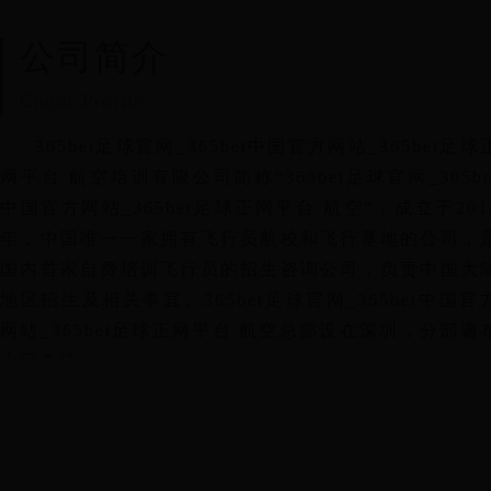
公司简介
Chool Profile
365bet足球官网_365bet中国官方网站_365bet足球
网平台 航空培训有限公司简称“365bet足球官网_365be
中国官方网站_365bet足球正网平台 航空”，成立于201
年，中国唯一一家拥有飞行员航校和飞行基地的公司，
国内首家自费培训飞行员的招生咨询公司，负责中国大
地区招生及相关事宜。365bet足球官网_365bet中国官
网站_365bet足球正网平台 航空总部设在深圳，分部遍
全国各地。
了解详情