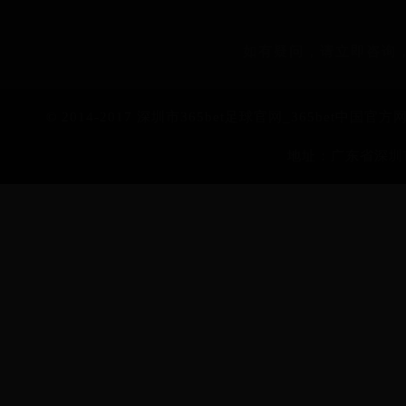
如有疑问，请立即咨询
© 2014-2017 深圳市365bet足球官网_365bet中
地址：广东省深圳