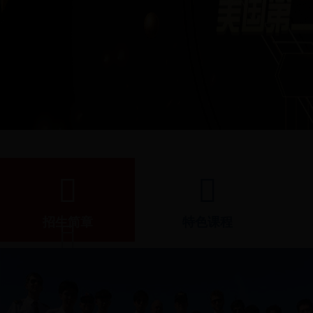
招生简章
特色课程