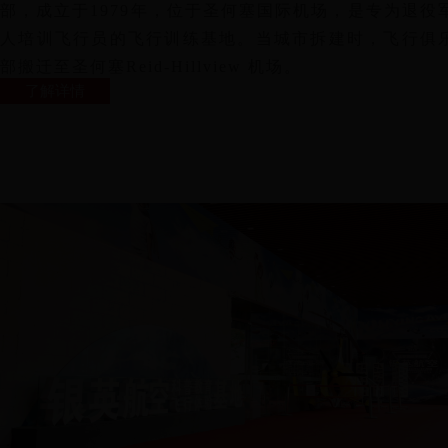
部，成立于1979年，位于圣何塞国际机场，是专为退役
人培训飞行员的飞行训练基地。当城市拆建时，飞行俱
部搬迁至圣何塞Reid-Hillview 机场。
了解详情